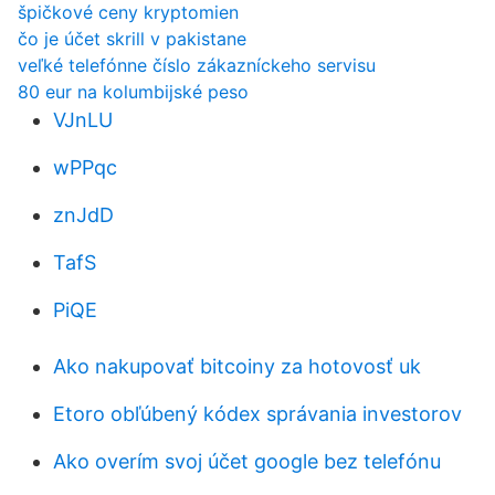
špičkové ceny kryptomien
čo je účet skrill v pakistane
veľké telefónne číslo zákazníckeho servisu
80 eur na kolumbijské peso
VJnLU
wPPqc
znJdD
TafS
PiQE
Ako nakupovať bitcoiny za hotovosť uk
Etoro obľúbený kódex správania investorov
Ako overím svoj účet google bez telefónu