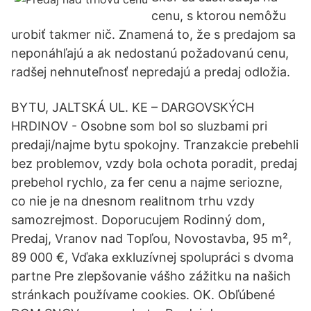
cenu, s ktorou nemôžu
urobiť takmer nič. Znamená to, že s predajom sa
neponáhľajú a ak nedostanú požadovanú cenu,
radšej nehnuteľnosť nepredajú a predaj odložia.
BYTU, JALTSKÁ UL. KE – DARGOVSKÝCH
HRDINOV - Osobne som bol so sluzbami pri
predaji/najme bytu spokojny. Tranzakcie prebehli
bez problemov, vzdy bola ochota poradit, predaj
prebehol rychlo, za fer cenu a najme seriozne,
co nie je na dnesnom realitnom trhu vzdy
samozrejmost. Doporucujem Rodinný dom,
Predaj, Vranov nad Topľou, Novostavba, 95 m²,
89 000 €, Vďaka exkluzívnej spolupráci s dvoma
partne Pre zlepšovanie vášho zážitku na našich
stránkach používame cookies. OK. Obľúbené