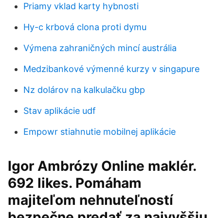
Priamy vklad karty hybnosti
Hy-c krbová clona proti dymu
Výmena zahraničných mincí austrália
Medzibankové výmenné kurzy v singapure
Nz dolárov na kalkulačku gbp
Stav aplikácie udf
Empowr stiahnutie mobilnej aplikácie
Igor Ambrózy Online maklér.
692 likes. Pomáham
majiteľom nehnuteľností
bezpečne predať za najvyššiu