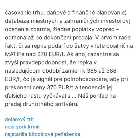
časovanie trhu, daňové a finančné plánovanie)
databáza miestnych a zahraničných investorov;
ocenenie zdarma, žiadne poplatky vopred –
odmena až po dokončení predaja. V prvom rade
fakt, či sa repke podarí do žatvy v lete posilniť na
MATIFe nad 370 EUR/t. Ak áno, razantne sa
zvýši pravdepodobnosť, že repka v
nasledujúcom období zamieri k 385 až 388
EUR/t, čo je signál pre poľnohospodára, aby pri
prekonaní ceny 370 EUR/t a tendencie jej
ďalšieho rastu vyčkával s … Náš pohľad na
predaj druhotného softvéru.
dolárový trh
new york kŕmil
najstaršia bitcoinová peňaženka