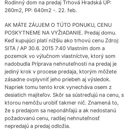
Rodinný dom na predaj Trhová Hradská ÚP:
260m2, PP: 640m2 -. 22. feb.
AK MÁTE ZÁUJEM O TÚTO PONUKU, CENU
POSKYTNEME NA VYŽIADANIE. Predaj domu.
Keď kupujúci platí nižšiu ako trhovú cenu Zdroj:
SITA / AP 30.6. 2015 7:40 Vlastním dom a
pozemok vo výlučnom vlastníctve, ktorý som
nadobudla Príprava nehnuteľnosti na predaj je
jediný krok v procese predaja, ktorým môžete
zásadne ovplyvniť jeho priebeh aj výsledok.
Napriek tomu tento krok vynecháva osem z
desiatich majiteľov. Skôr sa sústreďujú na cenu, s
ktorou nemôžu urobiť takmer nič. Znamená to,
že s predajom sa neponáhľajú a ak nedostanú
požadovanú cenu, radšej nehnuteľnosť
nepredajú a predaj odložia.