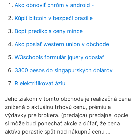
Ako obnoviť chróm v android -
Kúpiť bitcoin v bezpečí brazílie
Bcpt predikcia ceny mince
Ako poslať western union v obchode
W3schools formulár jquery odoslať
3300 pesos do singapurských dolárov
R elektrifikovať áziu
Jeho ziskom v tomto obchode je realizačná cena
znížená o aktuálnu trhovú cenu, prémiu a
výdavky pre brokera. (predajca) predajnej opcie
si môže buď ponechať akcie a dúfať, že cena
aktíva porastie späť nad nákupnú cenu …