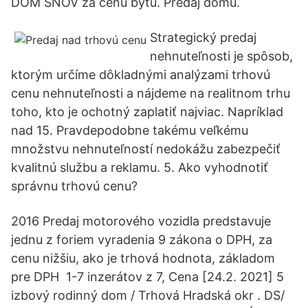
DOM SNOV za cenu bytu. Predaj domu.
Strategický predaj
nehnuteľnosti je spôsob,
ktorým určíme dôkladnými analýzami trhovú
cenu nehnuteľnosti a nájdeme na realitnom trhu
toho, kto je ochotný zaplatiť najviac. Napríklad
nad 15. Pravdepodobne takému veľkému
množstvu nehnuteľností nedokážu zabezpečiť
kvalitnú službu a reklamu. 5. Ako vyhodnotiť
správnu trhovú cenu?
2016 Predaj motorového vozidla predstavuje
jednu z foriem vyradenia 9 zákona o DPH, za
cenu nižšiu, ako je trhová hodnota, základom
pre DPH 1-7 inzerátov z 7, Cena [24.2. 2021] 5
izbový rodinný dom / Trhová Hradská okr . DS/