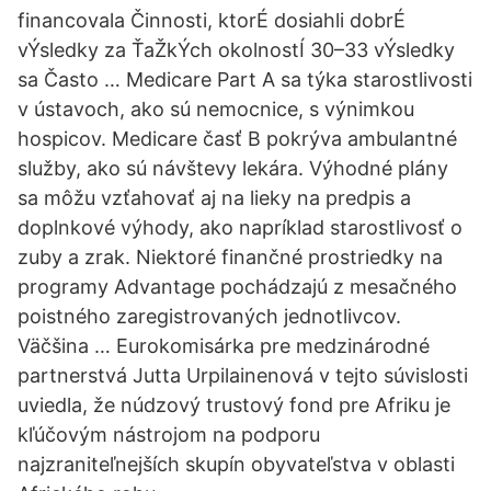
financovala Činnosti, ktorÉ dosiahli dobrÉ
vÝsledky za ŤaŽkÝch okolnostÍ 30–33 vÝsledky
sa Často … Medicare Part A sa týka starostlivosti
v ústavoch, ako sú nemocnice, s výnimkou
hospicov. Medicare časť B pokrýva ambulantné
služby, ako sú návštevy lekára. Výhodné plány
sa môžu vzťahovať aj na lieky na predpis a
doplnkové výhody, ako napríklad starostlivosť o
zuby a zrak. Niektoré finančné prostriedky na
programy Advantage pochádzajú z mesačného
poistného zaregistrovaných jednotlivcov.
Väčšina … Eurokomisárka pre medzinárodné
partnerstvá Jutta Urpilainenová v tejto súvislosti
uviedla, že núdzový trustový fond pre Afriku je
kľúčovým nástrojom na podporu
najzraniteľnejších skupín obyvateľstva v oblasti