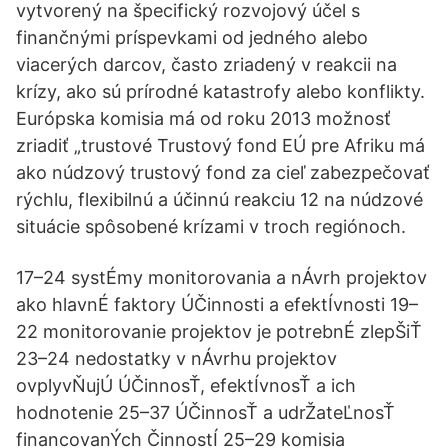
vytvorený na špecifický rozvojový účel s
finančnými príspevkami od jedného alebo
viacerých darcov, často zriadený v reakcii na
krízy, ako sú prírodné katastrofy alebo konflikty.
Európska komisia má od roku 2013 možnosť
zriadiť „trustové Trustový fond EÚ pre Afriku má
ako núdzový trustový fond za cieľ zabezpečovať
rýchlu, flexibilnú a účinnú reakciu 12 na núdzové
situácie spôsobené krízami v troch regiónoch.
17–24 systÉmy monitorovania a nÁvrh projektov
ako hlavnÉ faktory ÚČinnosti a efektÍvnosti 19–
22 monitorovanie projektov je potrebnÉ zlepŠiŤ
23–24 nedostatky v nÁvrhu projektov
ovplyvŇujÚ ÚČinnosŤ, efektÍvnosŤ a ich
hodnotenie 25–37 ÚČinnosŤ a udrŽateĽnosŤ
financovanÝch ČinnostÍ 25–29 komisia