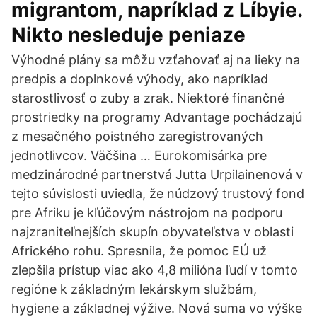
migrantom, napríklad z Líbyie.
Nikto nesleduje peniaze
Výhodné plány sa môžu vzťahovať aj na lieky na
predpis a doplnkové výhody, ako napríklad
starostlivosť o zuby a zrak. Niektoré finančné
prostriedky na programy Advantage pochádzajú
z mesačného poistného zaregistrovaných
jednotlivcov. Väčšina … Eurokomisárka pre
medzinárodné partnerstvá Jutta Urpilainenová v
tejto súvislosti uviedla, že núdzový trustový fond
pre Afriku je kľúčovým nástrojom na podporu
najzraniteľnejších skupín obyvateľstva v oblasti
Afrického rohu. Spresnila, že pomoc EÚ už
zlepšila prístup viac ako 4,8 milióna ľudí v tomto
regióne k základným lekárskym službám,
hygiene a základnej výžive. Nová suma vo výške