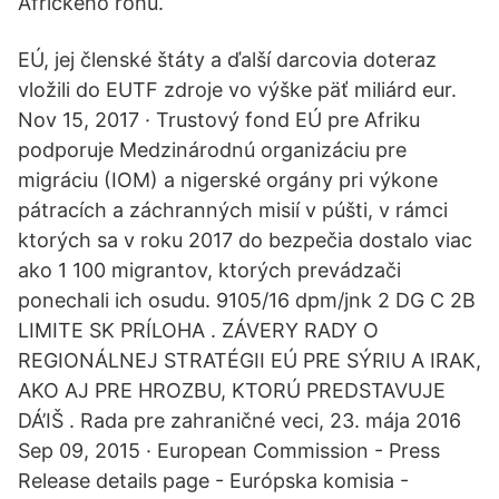
Afrického rohu.
EÚ, jej členské štáty a ďalší darcovia doteraz
vložili do EUTF zdroje vo výške päť miliárd eur.
Nov 15, 2017 · Trustový fond EÚ pre Afriku
podporuje Medzinárodnú organizáciu pre
migráciu (IOM) a nigerské orgány pri výkone
pátracích a záchranných misií v púšti, v rámci
ktorých sa v roku 2017 do bezpečia dostalo viac
ako 1 100 migrantov, ktorých prevádzači
ponechali ich osudu. 9105/16 dpm/jnk 2 DG C 2B
LIMITE SK PRÍLOHA . ZÁVERY RADY O
REGIONÁLNEJ STRATÉGII EÚ PRE SÝRIU A IRAK,
AKO AJ PRE HROZBU, KTORÚ PREDSTAVUJE
DÁ’IŠ . Rada pre zahraničné veci, 23. mája 2016
Sep 09, 2015 · European Commission - Press
Release details page - Európska komisia -