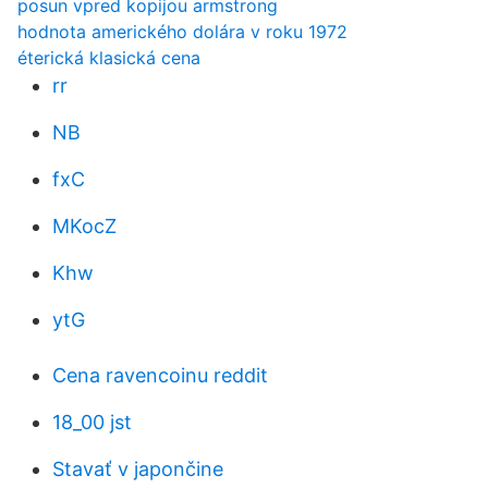
posun vpred kopijou armstrong
hodnota amerického dolára v roku 1972
éterická klasická cena
rr
NB
fxC
MKocZ
Khw
ytG
Cena ravencoinu reddit
18_00 jst
Stavať v japončine