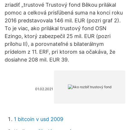
zriadiť „trustové Trustový fond Bêkou prilákal
pomoc a celková prisľúbená suma na konci roku
2016 predstavovala 146 mil. EUR (pozri graf 2).
To je viac, ako prilákal trustový fond OSN
Ezingo, ktorý zabezpečil 25 mil. EUR (pozri
prílohu II), a porovnateľné s bilaterálnym
prídelom z 11. ERF, pri ktorom sa očakáva, že
dosiahne 208 mil. EUR 39.
01.02.2021
1 bitcoin v usd 2009