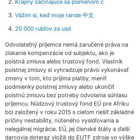
Krajiny začínajúce sa písmenom c
Vážim si, keď moje rande 中文
20 000 rubľov za usd
Odvolateľný príjemca nemá zaručené práva na
získanie kompenzácie od subjektu, ako je
poistná zmluva alebo trustový fond. Vlastník
poistnej zmluvy si vyhradzuje právo vykonávať
zmeny v tom, kto prijíma platby, meniť
podmienky poistnej zmluvy alebo ukončiť
poistnú zmluvu bez potreby odvolania súhlasu
príjemcu. Núdzový trustový fond EÚ pre Afriku
bol založený v roku 2015 s cieľom riešiť základné
príčiny nestability, núteného vysídľovania a
nelegálnej migrácie. EÚ, jej členské štáty a ďalší
darcovia doteraz vložili do EUTF zdroje vo výške