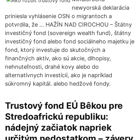
newyorská deklarácia
priniesla vyhlásenie OSN o migrantoch a
potvrdila, že … HAŽÍN NAD CIROCHOU – Štátny
investičný fond (sovereign wealth fund), štátny
investičný fond alebo fond sociálneho majetku je
fond, ktorý investuje do skutočných a
finančných aktív, ako sú akcie, dlhopisy,
nehnuteľnosti, drahé kovy alebo do
alternatívnych investícií, ako je napríklad
súkromný kapitál. alebo hedžové fondy.
Trustový fond EÚ Bêkou pre
Stredoafrickú republiku:
nádejný začiatok napriek
určitým nedostatkom – závery