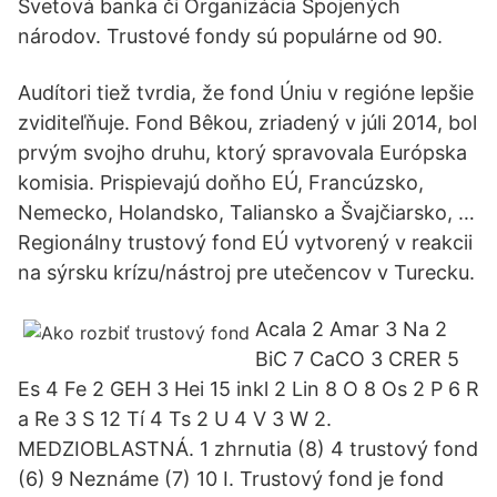
Svetová banka či Organizácia Spojených
národov. Trustové fondy sú populárne od 90.
Audítori tiež tvrdia, že fond Úniu v regióne lepšie
zviditeľňuje. Fond Bêkou, zriadený v júli 2014, bol
prvým svojho druhu, ktorý spravovala Európska
komisia. Prispievajú doňho EÚ, Francúzsko,
Nemecko, Holandsko, Taliansko a Švajčiarsko, …
Regionálny trustový fond EÚ vytvorený v reakcii
na sýrsku krízu/nástroj pre utečencov v Turecku.
Acala 2 Amar 3 Na 2
BiC 7 CaCO 3 CRER 5
Es 4 Fe 2 GEH 3 Hei 15 inkl 2 Lin 8 O 8 Os 2 P 6 R
a Re 3 S 12 Tí 4 Ts 2 U 4 V 3 W 2.
MEDZIOBLASTNÁ. 1 zhrnutia (8) 4 trustový fond
(6) 9 Neznáme (7) 10 I. Trustový fond je fond