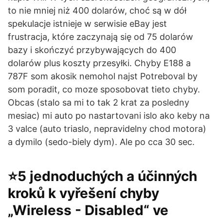
to nie mniej niż 400 dolarów, choć są w dół
spekulacje istnieje w serwisie eBay jest
frustracja, które zaczynają się od 75 dolarów
bazy i skończyć przybywających do 400
dolarów plus koszty przesyłki. Chyby E188 a
787F som akosik nemohol najst Potreboval by
som poradit, co moze sposobovat tieto chyby.
Obcas (stalo sa mi to tak 2 krat za posledny
mesiac) mi auto po nastartovani islo ako keby na
3 valce (auto triaslo, nepravidelny chod motora)
a dymilo (sedo-biely dym). Ale po cca 30 sec.
⭐5 jednoduchých a účinných
kroků k vyřešení chyby
„Wireless - Disabled“ ve