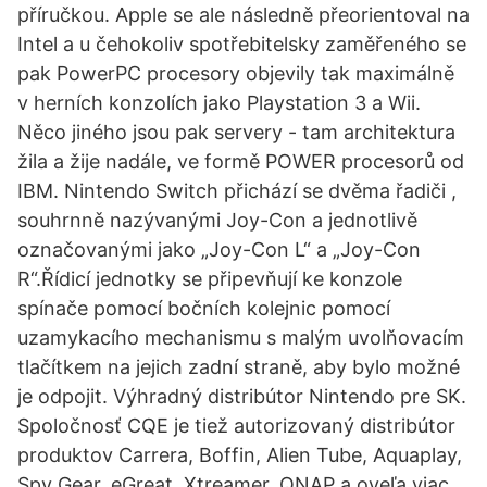
příručkou. Apple se ale následně přeorientoval na
Intel a u čehokoliv spotřebitelsky zaměřeného se
pak PowerPC procesory objevily tak maximálně
v herních konzolích jako Playstation 3 a Wii.
Něco jiného jsou pak servery - tam architektura
žila a žije nadále, ve formě POWER procesorů od
IBM. Nintendo Switch přichází se dvěma řadiči ,
souhrnně nazývanými Joy-Con a jednotlivě
označovanými jako „Joy-Con L“ a „Joy-Con
R“.Řídicí jednotky se připevňují ke konzole
spínače pomocí bočních kolejnic pomocí
uzamykacího mechanismu s malým uvolňovacím
tlačítkem na jejich zadní straně, aby bylo možné
je odpojit. Výhradný distribútor Nintendo pre SK.
Spoločnosť CQE je tiež autorizovaný distribútor
produktov Carrera, Boffin, Alien Tube, Aquaplay,
Spy Gear, eGreat, Xtreamer, QNAP a oveľa viac.