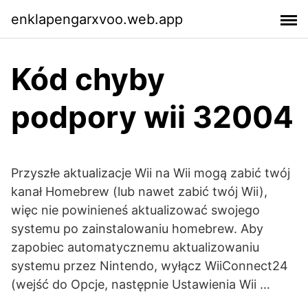
enklapengarxvoo.web.app
Kód chyby
podpory wii 32004
Przyszłe aktualizacje Wii na Wii mogą zabić twój
kanał Homebrew (lub nawet zabić twój Wii),
więc nie powinieneś aktualizować swojego
systemu po zainstalowaniu homebrew. Aby
zapobiec automatycznemu aktualizowaniu
systemu przez Nintendo, wyłącz WiiConnect24
(wejść do Opcje, następnie Ustawienia Wii …