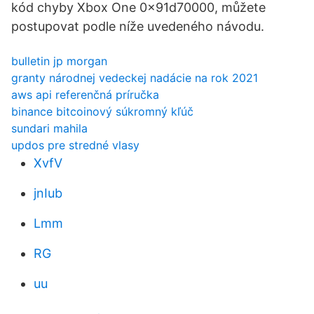
kód chyby Xbox One 0x91d70000, můžete
postupovat podle níže uvedeného návodu.
bulletin jp morgan
granty národnej vedeckej nadácie na rok 2021
aws api referenčná príručka
binance bitcoinový súkromný kľúč
sundari mahila
updos pre stredné vlasy
XvfV
jnIub
Lmm
RG
uu