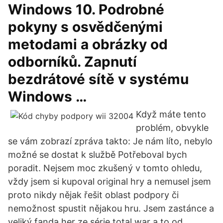
Windows 10. Podrobné
pokyny s osvědčenými
metodami a obrázky od
odborníků. Zapnutí
bezdrátové sítě v systému
Windows …
Když máte tento
problém, obvykle
se vám zobrazí zpráva takto: Je nám líto, nebylo
možné se dostat k službě Potřeboval bych
poradit. Nejsem moc zkušený v tomto ohledu,
vždy jsem si kupoval original hry a nemusel jsem
proto nikdy nějak řešit oblast podpory či
nemožnost spustit nějakou hru. Jsem zastánce a
veliký fanda her ze série total war a to od