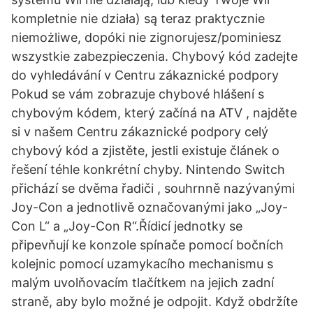
kompletnie nie działa) są teraz praktycznie
niemożliwe, dopóki nie zignorujesz/pominiesz
wszystkie zabezpieczenia. Chybový kód zadejte
do vyhledávání v Centru zákaznické podpory
Pokud se vám zobrazuje chybové hlášení s
chybovým kódem, který začíná na ATV , najděte
si v našem Centru zákaznické podpory celý
chybový kód a zjistěte, jestli existuje článek o
řešení téhle konkrétní chyby. Nintendo Switch
přichází se dvěma řadiči , souhrnně nazývanými
Joy-Con a jednotlivě označovanými jako „Joy-
Con L“ a „Joy-Con R“.Řídicí jednotky se
připevňují ke konzole spínače pomocí bočních
kolejnic pomocí uzamykacího mechanismu s
malým uvolňovacím tlačítkem na jejich zadní
straně, aby bylo možné je odpojit. Když obdržíte