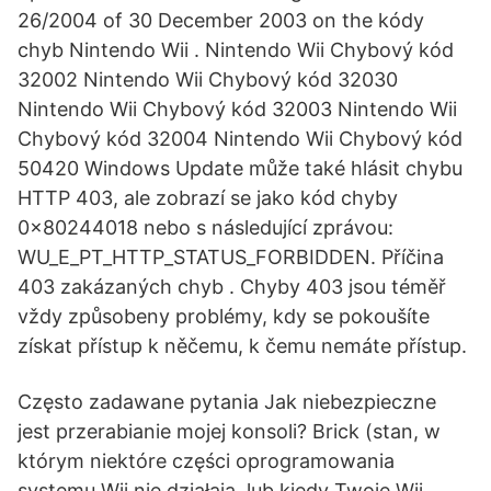
26/2004 of 30 December 2003 on the kódy
chyb Nintendo Wii . Nintendo Wii Chybový kód
32002 Nintendo Wii Chybový kód 32030
Nintendo Wii Chybový kód 32003 Nintendo Wii
Chybový kód 32004 Nintendo Wii Chybový kód
50420 Windows Update může také hlásit chybu
HTTP 403, ale zobrazí se jako kód chyby
0x80244018 nebo s následující zprávou:
WU_E_PT_HTTP_STATUS_FORBIDDEN. Příčina
403 zakázaných chyb . Chyby 403 jsou téměř
vždy způsobeny problémy, kdy se pokoušíte
získat přístup k něčemu, k čemu nemáte přístup.
Często zadawane pytania Jak niebezpieczne
jest przerabianie mojej konsoli? Brick (stan, w
którym niektóre części oprogramowania
systemu Wii nie działają, lub kiedy Twoje Wii