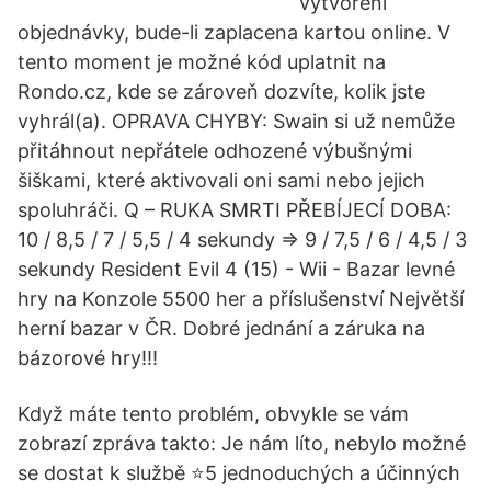
vytvoření
objednávky, bude-li zaplacena kartou online. V
tento moment je možné kód uplatnit na
Rondo.cz, kde se zároveň dozvíte, kolik jste
vyhrál(a). OPRAVA CHYBY: Swain si už nemůže
přitáhnout nepřátele odhozené výbušnými
šiškami, které aktivovali oni sami nebo jejich
spoluhráči. Q – RUKA SMRTI PŘEBÍJECÍ DOBA:
10 / 8,5 / 7 / 5,5 / 4 sekundy ⇒ 9 / 7,5 / 6 / 4,5 / 3
sekundy Resident Evil 4 (15) - Wii - Bazar levné
hry na Konzole 5500 her a příslušenství Největší
herní bazar v ČR. Dobré jednání a záruka na
bázorové hry!!!
Když máte tento problém, obvykle se vám
zobrazí zpráva takto: Je nám líto, nebylo možné
se dostat k službě ⭐5 jednoduchých a účinných