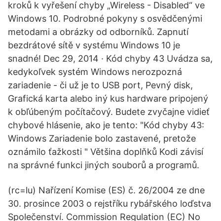
kroků k vyřešení chyby „Wireless - Disabled“ ve
Windows 10. Podrobné pokyny s osvědčenými
metodami a obrázky od odborníků. Zapnutí
bezdrátové sítě v systému Windows 10 je
snadné! Dec 29, 2014 · Kód chyby 43 Uvádza sa,
kedykoľvek systém Windows nerozpozná
zariadenie - či už je to USB port, Pevný disk,
Grafická karta alebo iný kus hardware pripojený
k obľúbeným počítačový. Budete zvyčajne vidieť
chybové hlásenie, ako je tento: "Kód chyby 43:
Windows Zariadenie bolo zastavené, pretože
oznámilo ťažkosti " Většina doplňků Kodi závisí
na správné funkci jiných souborů a programů.
(rc=
lu) Nařízení Komise (ES) č. 26/2004 ze dne
30. prosince 2003 o rejstříku rybářského loďstva
Společenství. Commission Regulation (EC) No