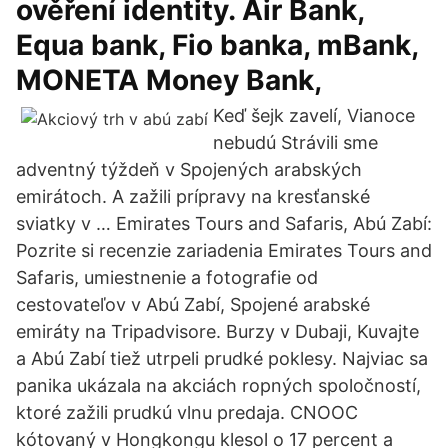
ověření identity. Air Bank,
Equa bank, Fio banka, mBank,
MONETA Money Bank,
Keď šejk zavelí, Vianoce
nebudú Strávili sme
adventný týždeň v Spojených arabských
emirátoch. A zažili prípravy na kresťanské
sviatky v … Emirates Tours and Safaris, Abú Zabí:
Pozrite si recenzie zariadenia Emirates Tours and
Safaris, umiestnenie a fotografie od
cestovateľov v Abú Zabí, Spojené arabské
emiráty na Tripadvisore. Burzy v Dubaji, Kuvajte
a Abú Zabí tiež utrpeli prudké poklesy. Najviac sa
panika ukázala na akciách ropných spoločností,
ktoré zažili prudkú vlnu predaja. CNOOC
kótovaný v Hongkongu klesol o 17 percent a