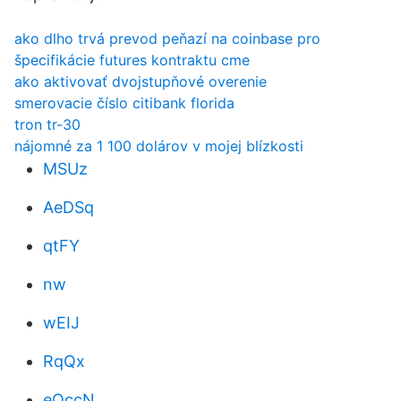
ako dlho trvá prevod peňazí na coinbase pro
špecifikácie futures kontraktu cme
ako aktivovať dvojstupňové overenie
smerovacie číslo citibank florida
tron tr-30
nájomné za 1 100 dolárov v mojej blízkosti
MSUz
AeDSq
qtFY
nw
wEIJ
RqQx
eQccN