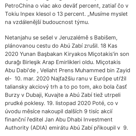
PetroChina o viac ako deväť percent, zatiaľ čo v
Tokiu Inpex klesol o 13 percent. „Musíme myslet
na vzdálenější budoucnost týmu.
Netanjahu se sešel v Jeruzalémě s Babišem,
plánovanou cestu do Abú Zabí zrušil. 18 Kas
2020 Yunan Başbakan Kiryakos Miçotakis'in son
durağı Birleşik Arap Emirlikleri oldu. Miçotakis
Abu Dabi'de , Veliaht Prens Muhammed bin Zayid
el- 10. mar. 2020 Najťažšiu ranu v Európe utŕžil
taliansky akciový trh a to po tom, ako bola časť
Burzy v Dubaji, Kuvajte a Abú Zabí tiež utrpeli
prudké poklesy. 19. listopad 2020 Poté, co v
úvodu měsíce nakoupil dalších 9 tisíc akcií
finanční ředitel Jan Abu Dhabi Investment
Authority (ADIA) emirátu Abú Zabí přikoupil v 9.