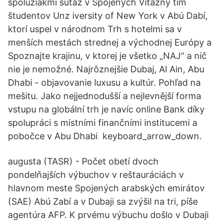
spolužiakmi súťaž v Spojených Víťazný tím
študentov Unz iversity of New York v Abú Dabí,
ktorí uspel v národnom Trh s hotelmi sa v
menších mestách strednej a východnej Európy a
Spoznajte krajinu, v ktorej je všetko „NAJ“ a nič
nie je nemožné. Najrôznejšie Dubaj, Al Ain, Abu
Dhabi - objavovanie luxusu a kultúr. Pohľad na
mešitu. Jako nejjednodušší a nejlevnější forma
vstupu na globální trh je navíc online Bank díky
spolupráci s místními finančními institucemi a
pobočce v Abu Dhabi keyboard_arrow_down.
augusta (TASR) - Počet obetí dvoch
pondelňajších výbuchov v reštauráciách v
hlavnom meste Spojených arabských emirátov
(SAE) Abú Zabí a v Dubaji sa zvýšil na tri, píše
agentúra AFP. K prvému výbuchu došlo v Dubaji