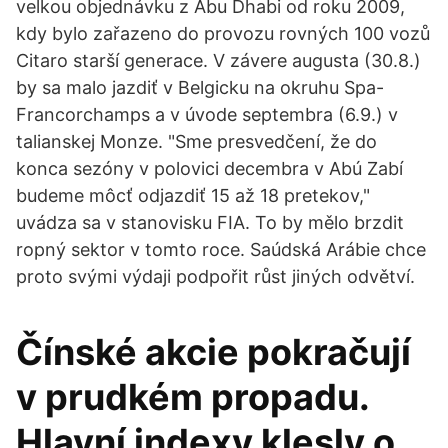
velkou objednávku z Abu Dhabi od roku 2009,
kdy bylo zařazeno do provozu rovných 100 vozů
Citaro starší generace. V závere augusta (30.8.)
by sa malo jazdiť v Belgicku na okruhu Spa-
Francorchamps a v úvode septembra (6.9.) v
talianskej Monze. "Sme presvedčení, že do
konca sezóny v polovici decembra v Abú Zabí
budeme môcť odjazdiť 15 až 18 pretekov,"
uvádza sa v stanovisku FIA. To by mělo brzdit
ropný sektor v tomto roce. Saúdská Arábie chce
proto svými výdaji podpořit růst jiných odvětví.
Čínské akcie pokračují
v prudkém propadu.
Hlavní indexy klesly o