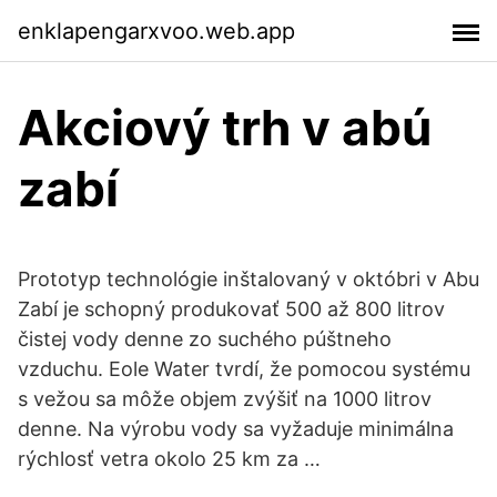
enklapengarxvoo.web.app
Akciový trh v abú
zabí
Prototyp technológie inštalovaný v októbri v Abu
Zabí je schopný produkovať 500 až 800 litrov
čistej vody denne zo suchého púštneho
vzduchu. Eole Water tvrdí, že pomocou systému
s vežou sa môže objem zvýšiť na 1000 litrov
denne. Na výrobu vody sa vyžaduje minimálna
rýchlosť vetra okolo 25 km za …