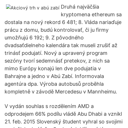
Druhá najväčšia
kryptomena ethereum sa
dostala na nový rekord 6 481; 8. Vláda nariaďuje
prácu z domu, budú kontrolovať, či ju firmy
umožňujú 6 192; 9. Z pôvodného
dvadsaťdielneho kalendára tak museli zrušiť až
trinásť podujatí. Nový a upravený program
sezóny tvorí sedemnásť pretekov, z nich sa
mimo Európy konajú len dve podujatia v
Bahrajne a jedno v Abú Zabí. Informovala
agentúra dpa. Výroba autobusů proběhla
kompletně v závodě Mercedesu v Mannheimu.
V vydán souhlas s rozdělením AMD a
odprodejem 66% podílu vládě Abu Dhabi a vznikl
21. feb. 2015 Slovenský študent vyhral so svojimi