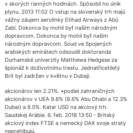
v skorých ranných hodinách. Spôsobil ho únik
plynu. 2013 11:02 O vstup na slovenský trh majú
vážny záujem aerolinky Etihad Airways z Abú
Zabí. Dokonca by mohli byť naším národným
dopravcom. Dokonca by mohli byť naším
národným dopravcom. Soud ve Spojených
arabských emirátech odsoudil doktoranda
Durhamské univerzity Matthewa Hedgese za
špionáž k doživotnímu trestu. Jednatřicetiletý
Brit byl zadržen v květnu v Dubaji.
akcionárov len 2.21%. •podiel zahraničných
akcionárov v UEA 9.8% (8.6% Abu Dhabi a 12.3%
Dubai) a 8.0%. Katar USD na akciový trh.
Saudskej Arábie. 6. feb. 2018 13:50 - Britský
akciový index FTSE a nemecký DAX svoje straty
neprehlbujú.