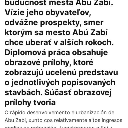
budúcnosť mesta Abú Zabí.
Vízie jeho obyvateľov,
odvážne prospekty, smer
ktorým sa mesto Abú Zabí
chce uberať v alších rokoch.
Diplomová práca obsahuje
obrazové prílohy, ktoré
zobrazujú ucelenú predstavu
o jednotlivých popisovaných
stavbách. Súčasť obrazovej
prílohy tvoria
O rápido desenvolvemento e urbanización de
Abu Zabi, xunto cos relativamente altos ingresos
medios da poboación, transformaron a Eni v