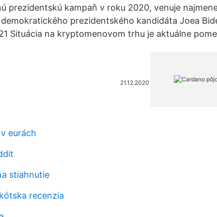
ú prezidentskú kampaň v roku 2020, venuje najmene
 demokratického prezidentského kandidáta Joea Bide
021 Situácia na kryptomenovom trhu je aktuálne pome
21.12.2020
 v eurách
ddit
na stiahnutie
kótska recenzia
a