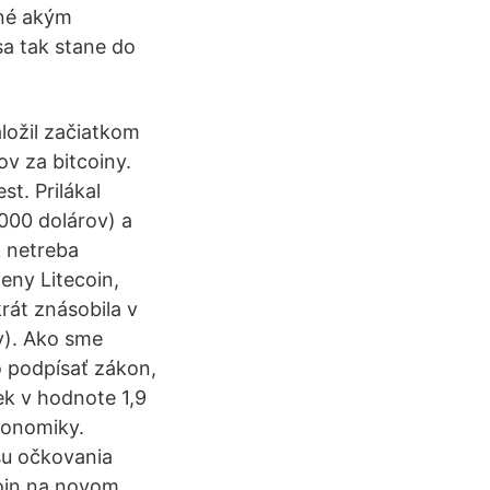
tné akým
sa tak stane do
ložil začiatkom
v za bitcoiny.
t. Prilákal
000 dolárov) a
k netreba
eny Litecoin,
rát znásobila v
v). Ako sme
o podpísať zákon,
ek v hodnote 1,9
konomiky.
su očkovania
oin na novom