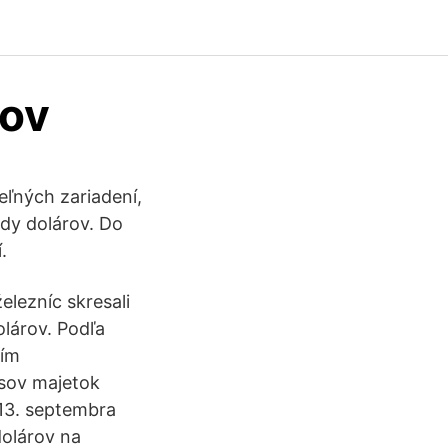
rov
eľných zariadení,
rdy dolárov. Do
.
elezníc skresali
olárov. Podľa
ním
esov majetok
 13. septembra
dolárov na