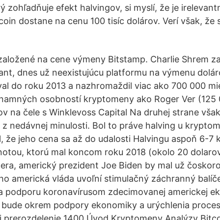
 zohľadňuje efekt halvingov, si myslí, že je irelevan
oin dostane na cenu 100 tisíc dolárov. Verí však, že 
založené na cene výmeny Bitstamp. Charlie Shrem za
tant, dnes už neexistujúcu platformu na výmenu doláro
val do roku 2013 a nazhromaždil viac ako 700 000 mies
ýznamných osobností kryptomeny ako Roger Ver (125 
ov na čele s Winklevoss Capital Na druhej strane vša
 z nedávnej minulosti. Bol to práve halving u kryptom
, že jeho cena sa až do udalosti Halvingu aspoň 6-7 k
notou, ktorú mal koncom roku 2018 (okolo 20 dolaro
čera, americký prezident Joe Biden by mal už čoskor
ho americká vláda uvoľní stimulačný záchranný balíč
 na podporu koronavírusom zdecimovanej americkej e
a bude okrem podpory ekonomiky a urýchlenia proce
aj prerozdelenie 1400 Úvod Kryptomeny Analýzy Bitc