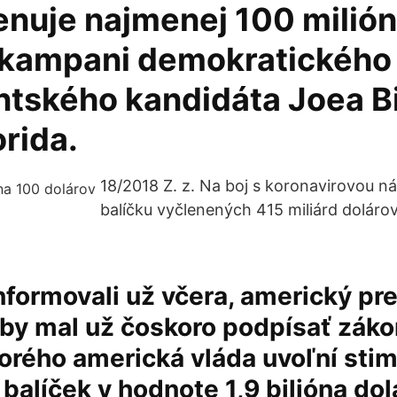
enuje najmenej 100 milió
 kampani demokratického
ntského kandidáta Joea B
orida.
18/2018 Z. z. Na boj s koronavirovou ná
balíčku vyčlenených 415 miliárd dolárov
formovali už včera, americký pr
by mal už čoskoro podpísať záko
orého americká vláda uvoľní sti
balíček v hodnote 1,9 bilióna dol