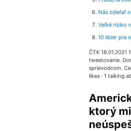
Nás zdieľať 
Veľké riziko
10 libier pre
ČTK 18.01.2021 1
tweetovanie. Dom
sprievodcom. Cel
likes · 1 talking a
Americk
ktorý mi
neúspeš