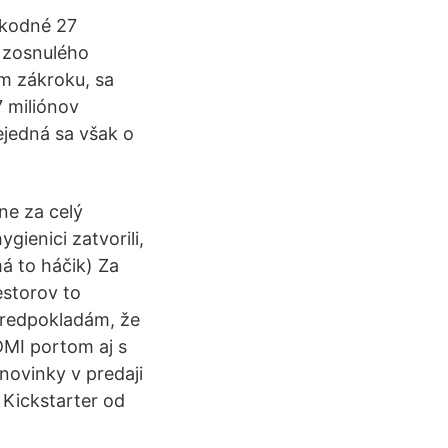
škodné 27
 zosnulého
om zákroku, sa
 miliónov
ejedná sa však o
ne za celý
gienici zatvorili,
á to háčik) Za
estorov to
 Predpokladám, že
DMI portom aj s
novinky v predaji
Kickstarter od