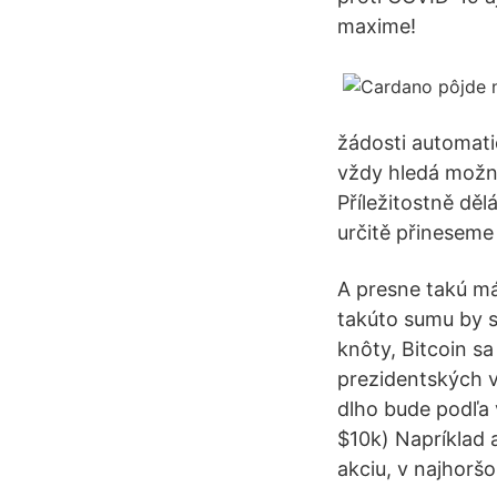
maxime!
žádosti automati
vždy hledá možno
Příležitostně dě
určitě přineseme
A presne takú má
takúto sumu by s
knôty, Bitcoin sa
prezidentských v
dlho bude podľa 
$10k) Napríklad 
akciu, v najhoršo