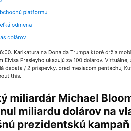
obchodnú platformu
 veľká odmena
 nás dolárov
6:00. Karikatúra na Donalda Trumpa ktoré držia mobi
 Elvisa Presleyho ukazujú za 100 dolárov. Virtuálne, 
á debata / 2 príspevky. pred mesiacom pentachuj Kuty
bout this.
ý miliardár Michael Bloo
nul miliardu dolárov na vl
nú prezidentskú kampaň 