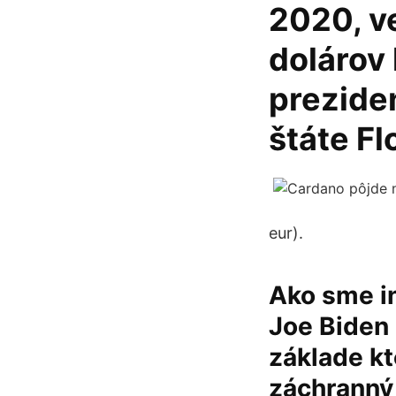
2020, v
dolárov
prezide
štáte Fl
eur).
Ako sme in
Joe Biden 
základe kt
záchranný 