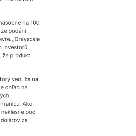
ťnásobne na 100
, že podání
vře.,,Grayscale
 investorů.
, že produkt
orý verí, že na
me ohľad na
kých
 hranicu. Ako
. neklesne pod
 dolárov za
.