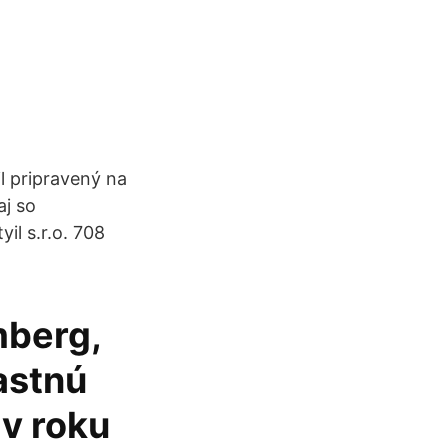
l pripravený na
aj so
il s.r.o. 708
mberg,
astnú
v roku