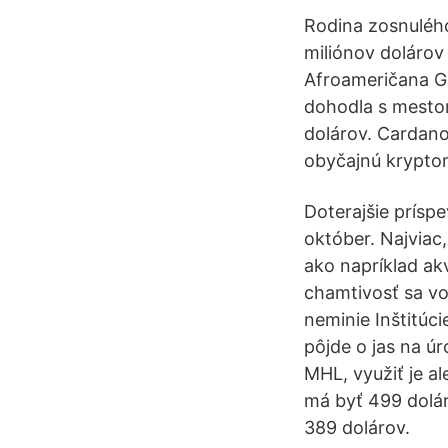
Rodina zosnuléh
miliónov dolárov
Afroameričana Ge
dohodla s mesto
dolárov. Cardano
obyčajnú krypto
Doterajšie prísp
október. Najviac,
ako napríklad ak
chamtivosť sa vo
neminie Inštitúc
pôjde o jas na ú
MHL, využiť je a
má byť 499 dolár
389 dolárov.