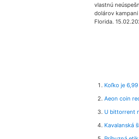
vlastnú neúspešn
dolárov kampani
Florida. 15.02.2
Koľko je 6,99
Aeon coin re
U bittorrent 
Kavalanská š
Príbuzná etik