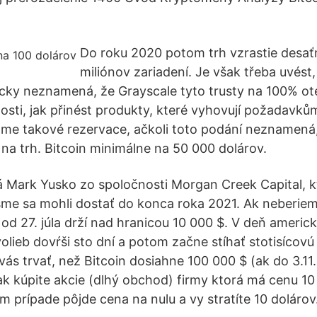
Do roku 2020 potom trh vzrastie desa
miliónov zariadení. Je však třeba uvést
cky neznamená, že Grayscale tyto trusty na 100% ote
sti, jak přinést produkty, které vyhovují požadavkům
láme takové rezervace, ačkoli toto podání neznamená
 na trh. Bitcoin minimálne na 50 000 dolárov.
 Mark Yusko zo spoločnosti Morgan Creek Capital, kt
me sa mohli dostať do konca roka 2021. Ak neberie
 od 27. júla drží nad hranicou 10 000 $. V deň americ
olieb dovŕši sto dní a potom začne stíhať stotisícovú
vás trvať, než Bitcoin dosiahne 100 000 $ (ak do 3.11
ak kúpite akcie (dlhý obchod) firmy ktorá má cenu 10
m prípade pôjde cena na nulu a vy stratíte 10 dolárov