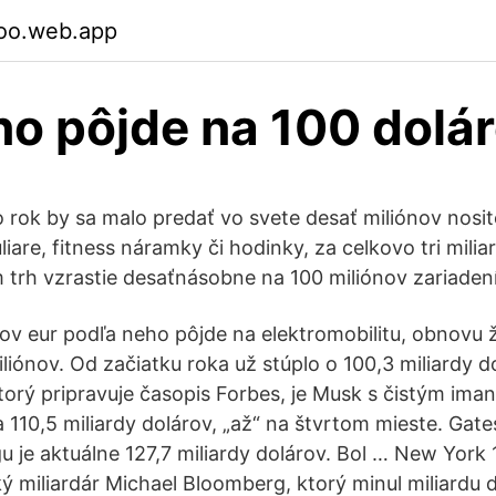
oo.web.app
o pôjde na 100 dolá
 rok by sa malo predať vo svete desať miliónov nosit
iare, fitness náramky či hodinky, za celkovo tri milia
trh vzrastie desaťnásobne na 100 miliónov zariadení
nov eur podľa neho pôjde na elektromobilitu, obnovu ž
liónov. Od začiatku roka už stúplo o 100,3 miliardy d
ktorý pripravuje časopis Forbes, je Musk s čistým ima
10,5 miliardy dolárov, „až“ na štvrtom mieste. Gat
 je aktuálne 127,7 miliardy dolárov. Bol … New York
ý miliardár Michael Bloomberg, ktorý minul miliardu 