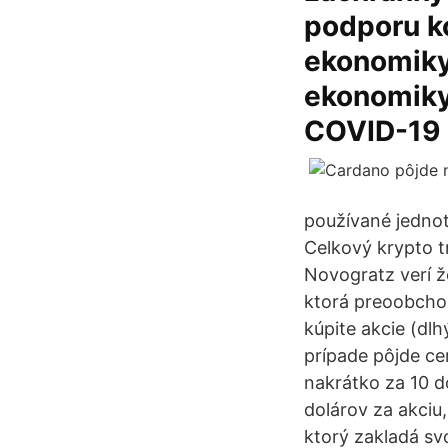
podporu k
ekonomiky
ekonomiky 
COVID-19 
používané jednot
Celkový krypto t
Novogratz verí ž
ktorá preoobchod
kúpite akcie (dl
prípade pôjde cen
nakrátko za 10 d
dolárov za akciu
ktorý zakladá s