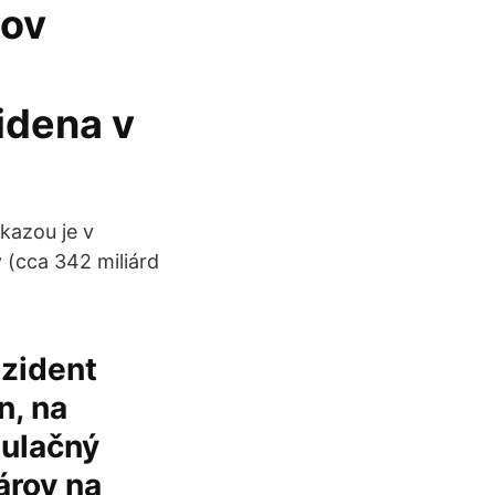
nov
idena v
kazou je v
 (cca 342 miliárd
ezident
n, na
mulačný
árov na