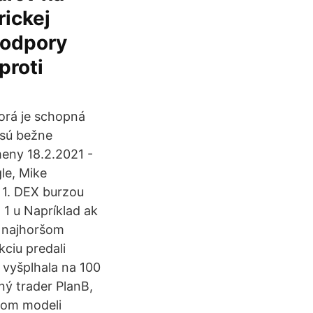
ickej
podpory
proti
orá je schopná
 sú bežne
meny 18.2.2021 -
le, Mike
 1. DEX burzou
 1 u Napríklad ak
v najhoršom
kciu predali
 vyšplhala na 100
ný trader PlanB,
mom modeli