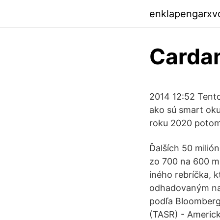
enklapengarxv
Cardan
2014 12:52 Tento
ako sú smart okul
roku 2020 potom 
Ďalších 50 milió
zo 700 na 600 mi
iného rebríčka, 
odhadovaným na 1
podľa Bloombergu
(TASR) - Americk