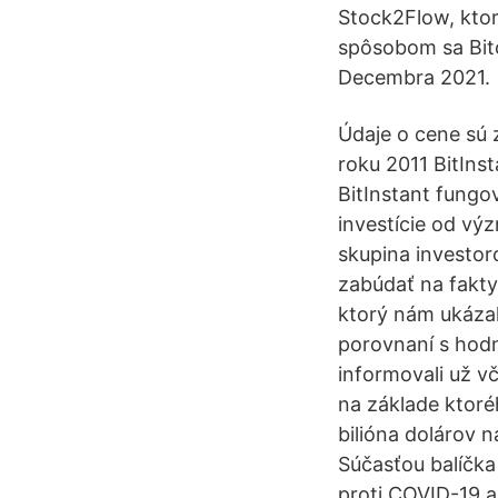
Stock2Flow, ktorý
spôsobom sa Bitc
Decembra 2021.
Údaje o cene sú 
roku 2011 BitIns
BitInstant fungo
investície od v
skupina investor
zabúdať na fakty
ktorý nám ukázal
porovnaní s hod
informovali už v
na základe ktoré
bilióna dolárov
Súčasťou balíčk
proti COVID-19 