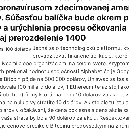
oronavírusom zdecimovanej amer
. Súčasťou balíčka bude okrem 
a urýchlenia procesu očkovania 
aj prerozdelenie 1400
Jedná sa o technologickú platformu, kt
prevádzkovať finančné aplikácie, ktoré
livcami alebo organizáciami na celom svete. Krypto
rh prekonal hodnotu spoločnosti Alphabet čo je Goog
e Bitcoin pôjde na 500 000 dolárov, Uniswap sa tsala
ovala 100 miliárd dolárov, 1 Ethereum teraz stojí ako
hý obchod) firmy ktorá má cenu 10 dolárov za akciu, 
a na nulu a vy stratíte 10 dolárov. Ak ste ale tú istú a
olárov v očakávaní, že cena poklesne a cena akcie sa
, vaša strata by bola 90 dolárov za akciu. Rešpektova
voje cenové predikcie Bitcoinu predovšetkým na zná