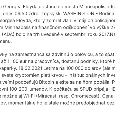
o Georgea Floyda dostane od mesta Minneapolis od
 . dnes 06:50 zdroj: topky.sk. WASHINGTON - Rodina
orgea Floyda, ktorý zomrel vlani v máji pri policajn
m Minneapolis na finančnom odškodnení vo výške 27
 (ADA) bolo na trh uvedené v septembri roku 2017.N
menu.
evky na zamestnanca sa zdvihnú o polovicu, a to spät
 až 1 100 eur na pracovníka, dostanú podniky, ktoré hy
vaparky. 18.02.2021 Letíme na 100 000 dolárov (ale m
 svete kryptomien platí krvou – inštitucionálnych inv
ie veľmi podceňujú Bitcoin a ešte sa na ňom popália.
rovni 100-200 lúmenov. K počítaču sa SPUD pripája H
le možné aj Wi-Fi (Miracast, resp. Chromecast). Cena 
ov, momentálne ho je stále možné predobjednať cez 