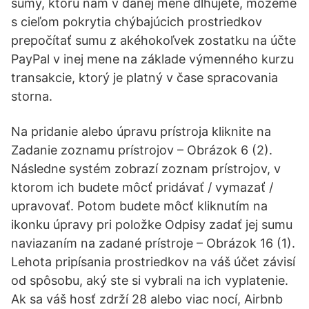
sumy, ktorú nám v danej mene dlhujete, môžeme
s cieľom pokrytia chýbajúcich prostriedkov
prepočítať sumu z akéhokoľvek zostatku na účte
PayPal v inej mene na základe výmenného kurzu
transakcie, ktorý je platný v čase spracovania
storna.
Na pridanie alebo úpravu prístroja kliknite na
Zadanie zoznamu prístrojov – Obrázok 6 (2).
Následne systém zobrazí zoznam prístrojov, v
ktorom ich budete môcť pridávať / vymazať /
upravovať. Potom budete môcť kliknutím na
ikonku úpravy pri položke Odpisy zadať jej sumu
naviazaním na zadané prístroje – Obrázok 16 (1).
Lehota pripísania prostriedkov na váš účet závisí
od spôsobu, aký ste si vybrali na ich vyplatenie.
Ak sa váš hosť zdrží 28 alebo viac nocí, Airbnb