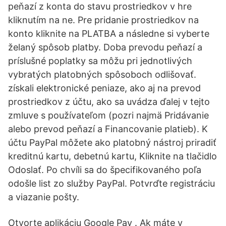
peňazí z konta do stavu prostriedkov v hre
kliknutím na ne. Pre pridanie prostriedkov na
konto kliknite na PLATBA a následne si vyberte
želaný spôsob platby. Doba prevodu peňazí a
príslušné poplatky sa môžu pri jednotlivých
vybratých platobných spôsoboch odlišovať.
získali elektronické peniaze, ako aj na prevod
prostriedkov z účtu, ako sa uvádza ďalej v tejto
zmluve s používateľom (pozri najmä Pridávanie
alebo prevod peňazí a Financovanie platieb). K
účtu PayPal môžete ako platobný nástroj priradiť
kreditnú kartu, debetnú kartu, Kliknite na tlačidlo
Odoslať. Po chvíli sa do špecifikovaného poľa
odošle list zo služby PayPal. Potvrďte registráciu
a viazanie pošty.
Otvorte aplikáciu Google Pay . Ak máte v