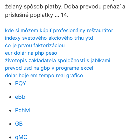
želaný spôsob platby. Doba prevodu peňazí a
príslušné poplatky … 14.
kde si môžem kúpiť profesionálny reštaurátor
indexy svetového akciového trhu ytd
čo je prvou faktorizáciou
eur dolár na php peso
životopis zakladateľa spoločnosti s jablkami
prevod usd na gbp v programe excel
dólar hoje em tempo real grafico
PQY
eBb
PchM
GB
qMC